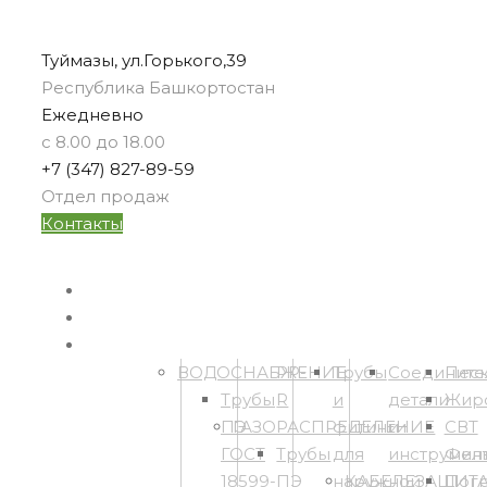
Туймазы, ул.Горького,39
Республика Башкортостан
Ежедневно
с 8.00 до 18.00
+7 (347) 827-89-59
Отдел продаж
Контакты
ГЛАВНАЯ
О КОМПАНИИ
ПРОДУКЦИЯ
ВОДОСНАБЖЕНИЕ
PP-
Трубы
Соедините
Песк
Трубы
R
и
детали
Жир
ПЭ
ГАЗОРАСПРЕДЕЛЕНИЕ
фитинги
и
СВТ
ГОСТ
Трубы
для
инструмен
Филь
18599-
ПЭ
наружной
КАБЕЛЕЗАЩИТ
Пог