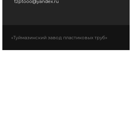
tzptooo@yandex.ru
«Туймазинский завод пластиковых труб»